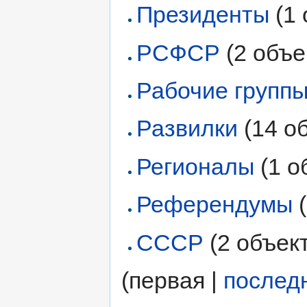
Президенты
‏‎ (
РСФСР
‏‎ (2 объ
Рабочие групп
Развилки
‏‎ (14 
Регионалы
‏‎ (1
Референдумы
‏
СССР
‏‎ (2 объек
(первая |
послед