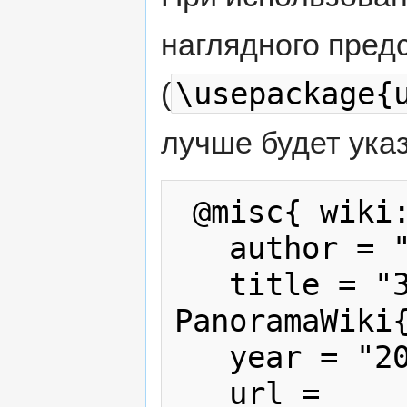
наглядного пред
\usepackage{
(
лучше будет указ
 @misc{ wiki:xxx,

   author = "PanoramaWiki",

   title = "Заглавная страница --- 
PanoramaWiki{
   year = "2026",

   url = 