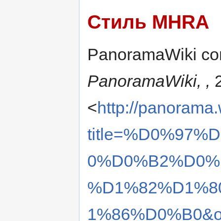
Стиль MHRA
PanoramaWiki con
PanoramaWiki, ,
2
<
http://panorama.
title=%D0%97
0%D0%B2%D0%
%D1%82%D1%8
1%86%D0%B0&ol