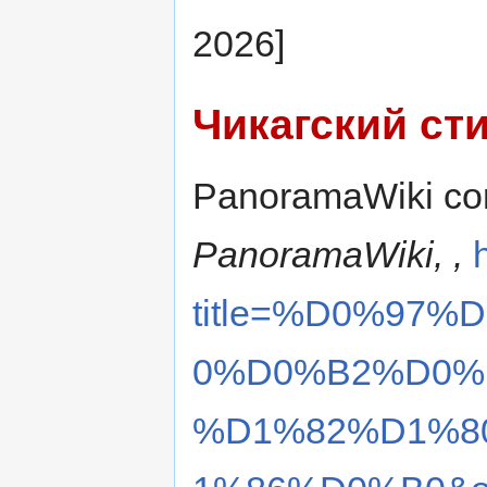
2026]
Чикагский ст
PanoramaWiki con
PanoramaWiki, ,
title=%D0%97
0%D0%B2%D0%
%D1%82%D1%8