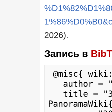
%D1%82%D1%8
1%86%D0%B0&ol
2026).
Запись в
Bib
 @misc{ wiki:xxx,

   author = "PanoramaWiki",

   title = "Заглавная страница --- 
PanoramaWiki{