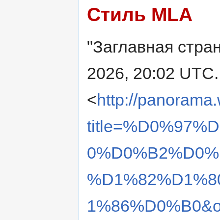
Стиль MLA
"Заглавная стра
2026, 20:02 UTC. 
<
http://panorama.
title=%D0%97
0%D0%B2%D0%
%D1%82%D1%8
1%86%D0%B0&ol