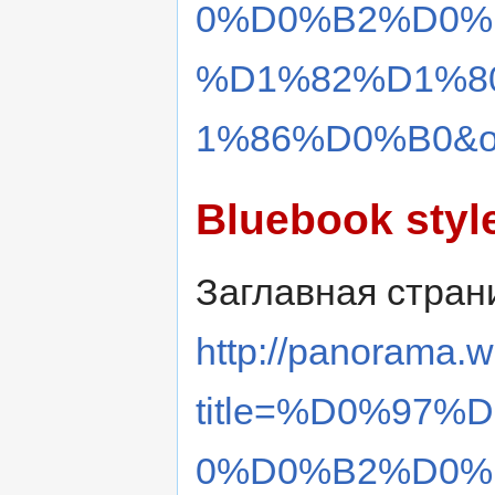
0%D0%B2%D0%
%D1%82%D1%8
1%86%D0%B0&ol
Bluebook styl
Заглавная стран
http://panorama.w
title=%D0%97
0%D0%B2%D0%