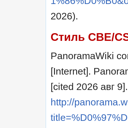
1%86%D0%B0&ol
2026).
Стиль CBE/C
PanoramaWiki con
[Internet]. Panor
[cited 2026 авг 9]
http://panorama.w
title=%D0%97