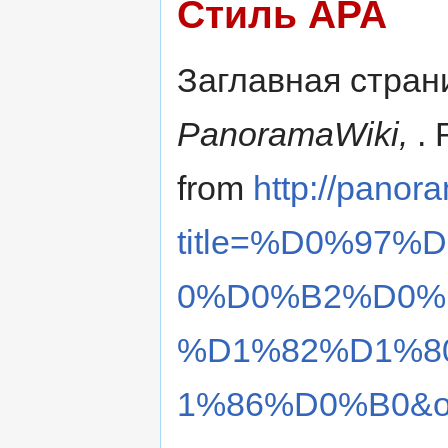
Стиль APA
Заглавная страни
PanoramaWiki,
. 
from
http://panor
title=%D0%97
0%D0%B2%D0%
%D1%82%D1%8
1%86%D0%B0&ol