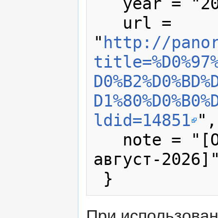
   year = "2026",

   url = 
"
http://pano
title=%D0%97
D0%B2%D0%BD%
D1%80%D0%B0%
ldid=14851
",

   note = "[Online; accessed 9-
август-2026]"
При использова