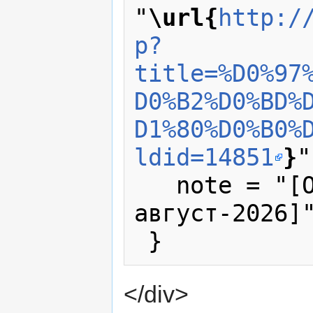
"
\url{
http:/
p?
title=%D0%97
D0%B2%D0%BD%
D1%80%D0%B0%
ldid=14851
}
"
   note = "[Online; accessed 9-
август-2026]"
</div>